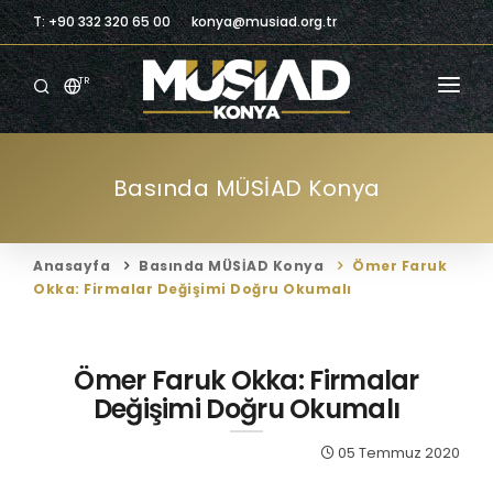
T: +90 332 320 65 00
konya@musiad.org.tr
TR
ANASAYFA
Basında MÜSİAD Konya
KURUMSAL
ÜYELIK
Anasayfa
Basında MÜSİAD Konya
Ömer Faruk
ÜYELERIMIZ
Okka: Firmalar Değişimi Doğru Okumalı
BILGILENDIRME
Ömer Faruk Okka: Firmalar
BILGI MERKEZI
Değişimi Doğru Okumalı
TICARI FIRSATLAR
05 Temmuz 2020
İLETIŞIM