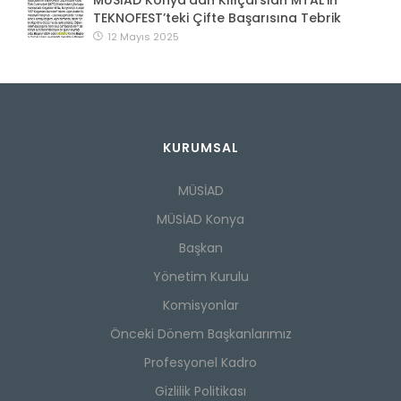
MÜSİAD Konya’dan Kılıçarslan MTAL'in
TEKNOFEST’teki Çifte Başarısına Tebrik
12 Mayıs 2025
KURUMSAL
MÜSİAD
MÜSİAD Konya
Başkan
Yönetim Kurulu
Komisyonlar
Önceki Dönem Başkanlarımız
Profesyonel Kadro
Gizlilik Politikası