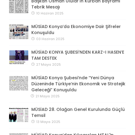
Başkan Osman Ulular'ın Kurban Bayramı
Tebrik Mesajı
10 Haziran 2025
MÜSİAD Konya’da Ekonomiye Dair Şifreler
Konuşuldu
03 Haziran 2025
MÜSİAD KONYA ŞUBESİ’NDEN KARZ-I HASEN’E
TAM DESTEK
27 Mayıs 2025
MÜSİAD Konya Şubesi’nde “Yeni Dünya
Düzeninde Türkiye’nin Ekonomik ve Stratejik
Geleceği” Konuşuldu
21 Mayıs 2025
MÜSİAD 28. Olağan Genel Kurulunda Güçlü
Temsil
13 Mayıs 2025