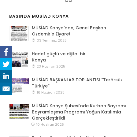
BASINDA MÜSİAD KONYA
MÜSİAD Konya’dan, Genel Başkan
Özdemir’e Ziyaret
03 Temmuz 2025
Hedef güçlü ve dijital bir
Konya
23 Haziran 2025
MÜSİAD BAŞKANLAR TOPLANTISI “Terörsüz
Türkiye”
16 Haziran 2025
MÜSİAD Konya Şubesi’nde Kurban Bayramı
Bayramlaşma Programı Yoğun Katılımla
Gerçekleştirildi
10 Haziran 2025