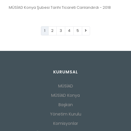
MÜSİAD Konya Şubesi Tarihi Ticareti Canlandırdı - 2018
1
2
3
4
5
KURUMSAL
MÜSİAD
MÜSİAD Konya
Başkan
Yönetim Kurulu
Komisyonlar