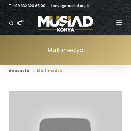
T: +90 332 320 65 00
konya@musiad.org.tr
TR
ANASAYFA
Multimedya
KURUMSAL
ÜYELIK
Anasayfa
Multimedya
ÜYELERIMIZ
BILGILENDIRME
BILGI MERKEZI
TICARI FIRSATLAR
İLETIŞIM