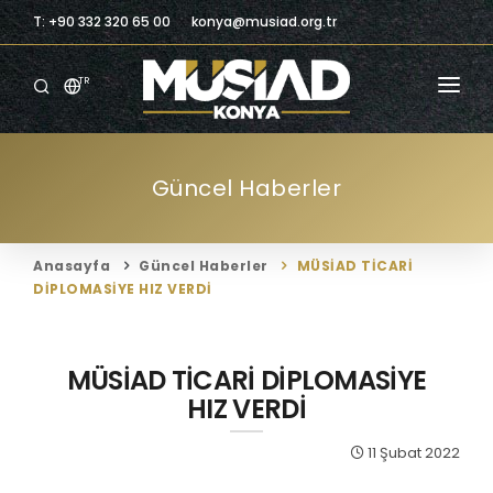
T: +90 332 320 65 00
konya@musiad.org.tr
TR
ANASAYFA
Güncel Haberler
KURUMSAL
ÜYELIK
Anasayfa
Güncel Haberler
MÜSİAD TİCARİ
ÜYELERIMIZ
DİPLOMASİYE HIZ VERDİ
BILGILENDIRME
MÜSİAD TİCARİ DİPLOMASİYE
BILGI MERKEZI
HIZ VERDİ
TICARI FIRSATLAR
11 Şubat 2022
İLETIŞIM