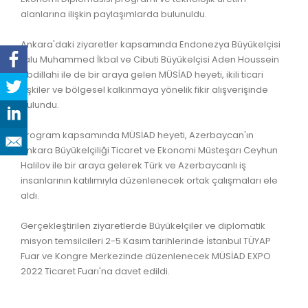
alanlarına ilişkin paylaşımlarda bulunuldu.
Ankara'daki ziyaretler kapsamında Endonezya Büyükelçisi
Lalu Muhammed İkbal ve Cibuti Büyükelçisi Aden Houssein
Abdillahi ile de bir araya gelen MÜSİAD heyeti, ikili ticari
ilişkiler ve bölgesel kalkınmaya yönelik fikir alışverişinde
bulundu.
Program kapsamında MÜSİAD heyeti, Azerbaycan'ın
Ankara Büyükelçiliği Ticaret ve Ekonomi Müsteşarı Ceyhun
Halilov ile bir araya gelerek Türk ve Azerbaycanlı iş
insanlarının katılımıyla düzenlenecek ortak çalışmaları ele
aldı.
Gerçekleştirilen ziyaretlerde Büyükelçiler ve diplomatik
misyon temsilcileri 2-5 Kasım tarihlerinde İstanbul TÜYAP
Fuar ve Kongre Merkezinde düzenlenecek MÜSİAD EXPO
2022 Ticaret Fuarı'na davet edildi.