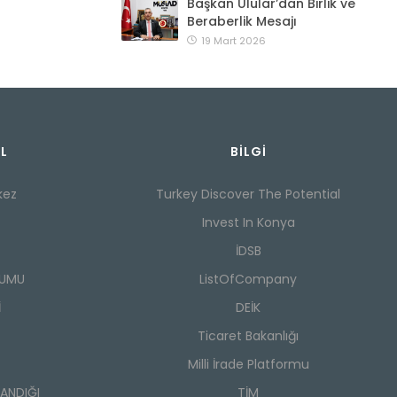
Başkan Ulular’dan Birlik ve
Beraberlik Mesajı
19 Mart 2026
L
BILGI
kez
Turkey Discover The Potential
Invest In Konya
İDSB
RUMU
ListOfCompany
İ
DEİK
Ticaret Bakanlığı
Milli İrade Platformu
SANDIĞI
TİM