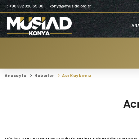
T: +90 332 320 65 00
konya@musiad.org.tr
AN
Anasayfa
Haberler
Acı Kaybımız
Ac