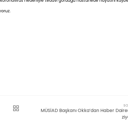
oronavirüs nedeniyle tedavi gördüğü hastanede hayatını kaybet
yoruz.
SO
MÜSİAD Başkanı Okka’dan Haber Daires
zi