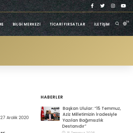
TR
ME
BILGI MERKEZI
TICARI FIRSATLAR
İLETIŞIM
HABERLER
Başkan Ulular: “15 Temmuz,
Aziz Milletimizin İradesiyle
27 Aralık 2020
Yazılan Bağımsızlık
Destanıdır”
15 Temmuz 2026