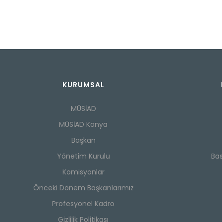
KURUMSAL
MÜSİAD
MÜSİAD Konya
Başkan
Yönetim Kurulu
Ba
Komisyonlar
Önceki Dönem Başkanlarımız
Profesyonel Kadro
Gizlilik Politikası