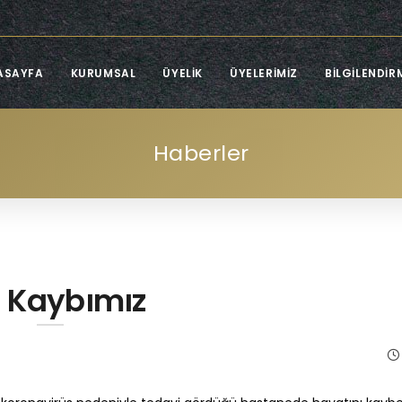
ASAYFA
KURUMSAL
ÜYELIK
ÜYELERIMIZ
BILGILENDIR
Haberler
ı Kaybımız