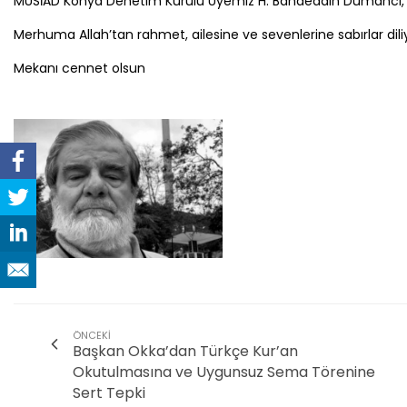
MÜSİAD Konya Denetim Kurulu Üyemiz H. Bahaeddin Dumancı, k
Merhuma Allah’tan rahmet, ailesine ve sevenlerine sabırlar dili
Mekanı cennet olsun
ÖNCEKI
Başkan Okka’dan Türkçe Kur’an
Okutulmasına ve Uygunsuz Sema Törenine
Sert Tepki