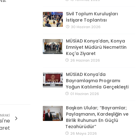
ti.
Sivil Toplum Kuruluşları
İstişare Toplantısı
30 Haziran 2026
MÜSİAD Konya'dan, Konya
Emniyet Müdürü Necmettin
Koç'a Ziyaret
26 Haziran 2026
MÜSİAD Konya'da
Bayramlaşma Programı
Yoğun Katılımla Gerçekleşti
01 Haziran 2026
Başkan Ulular; “Bayramlar;
Paylaşmanın, Kardeşliğin ve
NRAKI
Birlik Ruhunun En Güçlü
i'ne
Tezahürüdür”
yaret
26 Mayıs 2026