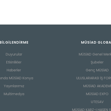
BILGILENDIRME
MÜSİAD GLOBA
Duyurular
MÜSİAD Genel Mer
Etkinlikler
Şubeler
Haberler
Genç MÜSİAD
sında MÜSİAD Konya
ULUSLARARASI İŞ FO
Yayınlarımız
MÜSİAD AKADEM
Multimedya
MÜSİAD EXPO
UTESAV
MÜSİAD KARZ-I HASEN 