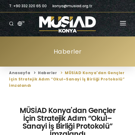
T: +90 332 320 65 00
konya@musiad.org.tr
TR
ANASAYFA
Haberler
KURUMSAL
ÜYELIK
Anasayfa
Haberler
MÜSİAD Konya'dan Gençler
ÜYELERIMIZ
İçin Stratejik Adım “Okul–Sanayi İş Birliği Protokolü”
İmzalandı
BILGILENDIRME
BILGI MERKEZI
MÜSİAD Konya'dan Gençler
İçin Stratejik Adım “Okul–
TICARI FIRSATLAR
Sanayi İş Birliği Protokolü”
İmzalandı
İLETIŞIM