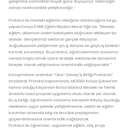
gelişimine sunmaktan büyük gurur duyuyoruz. Geleceğin
sanayi neslini birlikte yetiştireceğiz.”
Protokol ile mesleki eğitimin niteliğinin artırılacağına vurgu
yapan Konya İl Millî Eğitim Müdürü Murat Yiğit ise, “Mesleki
eğitim, ülkemizin üretim kabiliyetini doğrudan etkileyen bir
alandır. Gençlerimizi sektörün gerçek ihtiyaçları
doğrultusunda yetiştirmek için iş dünyası ile güçlü iş birlikleri
kurmak zorundayız. Bu protokol, öğrencilerimizin savunma
sanayii başta olmak üzere stratejik sektörlerde donanımlı
bireyler olarak yetişmesine önemli katkı sağlayacaktır.”
Konuşmaların ardından “Okul–Sanayi İş Birliği Protokolü”
imzalandı. Protokol kapsamında, MÜSİAD Konya Şubesi’nin
hamisi olduğu Kılıçarslan Borsa İstanbul Mesleki ve Teknik
Anadolu Lisesi projede uygulama okulu olarak yer alacak.
Bu iş birliği, öğrencilerin savunma sanayinin ihtiyaç duyduğu
niteliklere uygun şekilde yetiştirilmesine, sektör ile eğitim
kurumları arasında bilgi ve tecrübe paylaşımının
güçlendirilmesine önemli katkı sağlayacak.
Protokol ile öğrenciler; uygulamalı eğitim, staj, proje