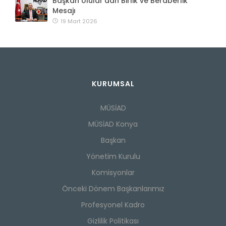
Başkan Ulular’dan Birlik ve Beraberlik
Mesajı
19 Mart 2026
KURUMSAL
MÜSİAD
MÜSİAD Konya
Başkan
Yönetim Kurulu
Komisyonlar
Önceki Dönem Başkanlarımız
Profesyonel Kadro
Gizlilik Politikası