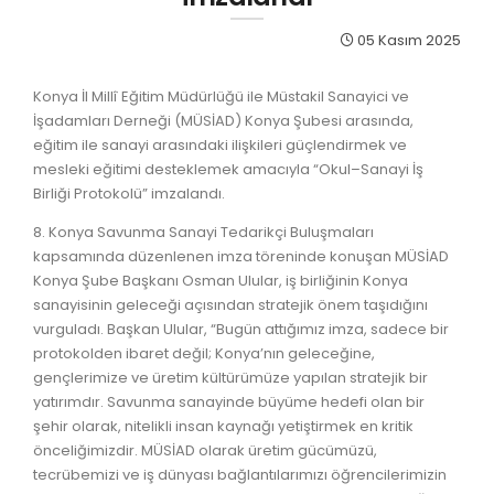
05 Kasım 2025
Konya İl Millî Eğitim Müdürlüğü ile Müstakil Sanayici ve
İşadamları Derneği (MÜSİAD) Konya Şubesi arasında,
eğitim ile sanayi arasındaki ilişkileri güçlendirmek ve
mesleki eğitimi desteklemek amacıyla “Okul–Sanayi İş
Birliği Protokolü” imzalandı.
8. Konya Savunma Sanayi Tedarikçi Buluşmaları
kapsamında düzenlenen imza töreninde konuşan MÜSİAD
Konya Şube Başkanı Osman Ulular, iş birliğinin Konya
sanayisinin geleceği açısından stratejik önem taşıdığını
vurguladı. Başkan Ulular, “Bugün attığımız imza, sadece bir
protokolden ibaret değil; Konya’nın geleceğine,
gençlerimize ve üretim kültürümüze yapılan stratejik bir
yatırımdır. Savunma sanayinde büyüme hedefi olan bir
şehir olarak, nitelikli insan kaynağı yetiştirmek en kritik
önceliğimizdir. MÜSİAD olarak üretim gücümüzü,
tecrübemizi ve iş dünyası bağlantılarımızı öğrencilerimizin