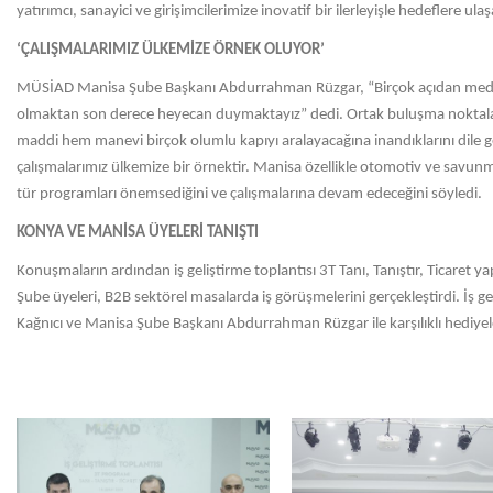
yatırımcı, sanayici ve girişimcilerimize inovatif bir ilerleyişle hedeflere
‘ÇALIŞMALARIMIZ ÜLKEMİZE ÖRNEK OLUYOR’
MÜSİAD Manisa Şube Başkanı Abdurrahman Rüzgar, “Birçok açıdan medeni
olmaktan son derece heyecan duymaktayız” dedi. Ortak buluşma noktalar
maddi hem manevi birçok olumlu kapıyı aralayacağına inandıklarını dile ge
çalışmalarımız ülkemize bir örnektir. Manisa özellikle otomotiv ve savun
tür programları önemsediğini ve çalışmalarına devam edeceğini söyledi.
KONYA VE MANİSA ÜYELERİ TANIŞTI
Konuşmaların ardından iş geliştirme toplantısı 3T Tanı, Tanıştır, Ticar
Şube üyeleri, B2B sektörel masalarda iş görüşmelerini gerçekleştirdi. İş g
Kağnıcı ve Manisa Şube Başkanı Abdurrahman Rüzgar ile karşılıklı hediyele