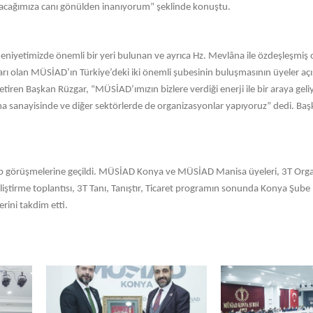
 ulaşacağımıza canı gönülden inanıyorum” şeklinde konuştu.
yetimizde önemli bir yeri bulunan ve ayrıca Hz. Mevlâna ile özdeşleşmiş 
ı olan MÜSİAD’ın Türkiye’deki iki önemli şubesinin buluşmasının üyeler a
tiren Başkan Rüzgar, “MÜSİAD’ımızın bizlere verdiği enerji ile bir araya geli
ma sanayisinde ve diğer sektörlerde de organizasyonlar yapıyoruz” dedi. Ba
et yap görüşmelerine geçildi. MÜSİAD Konya ve MÜSİAD Manisa üyeleri, 3T O
eliştirme toplantısı, 3T Tanı, Tanıştır, Ticaret programın sonunda Konya Şube
rini takdim etti.