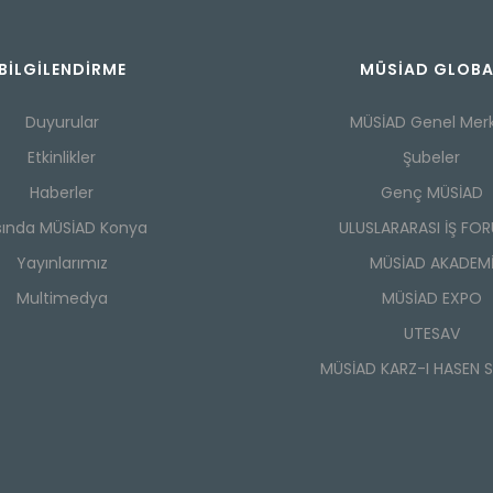
BILGILENDIRME
MÜSİAD GLOBA
Duyurular
MÜSİAD Genel Mer
Etkinlikler
Şubeler
Haberler
Genç MÜSİAD
sında MÜSİAD Konya
ULUSLARARASI İŞ FO
Yayınlarımız
MÜSİAD AKADEM
Multimedya
MÜSİAD EXPO
UTESAV
MÜSİAD KARZ-I HASEN 