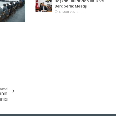
Başkan Ulular’dan Birlik ve
Beraberlik Mesajı
19 Mart 2026
NRAKI
enin
rıldı