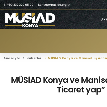
T: +90 332 320 65 00
konya@musiad.org.tr
AN
Anasayfa
Haberler
MÜSİAD Konya ve Manisalı iş adaml
MÜSİAD Konya ve Manisalı
Ticaret yap”