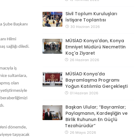
Sivil Toplum Kuruluşları
İstişare Toplantısı
ya Şube Başkanı
30 Haziran 2026
anı Hilmi
MÜSİAD Konya'dan, Konya
Emniyet Müdürü Necmettin
 sağlığı diledi.
Koç'a Ziyaret
26 Haziran 2026
macıyla iş
MÜSİAD Konya'da
nice sultanlara,
Bayramlaşma Programı
yapmış olan
Yoğun Katılımla Gerçekleşti
yetiştirmesiyle
01 Haziran 2026
k beraberliğimizi
dı.
Başkan Ulular; “Bayramlar;
Paylaşmanın, Kardeşliğin ve
Birlik Ruhunun En Güçlü
Tezahürüdür”
. Yeni dönemde,
26 Mayıs 2026
eviyeye taşıyacak