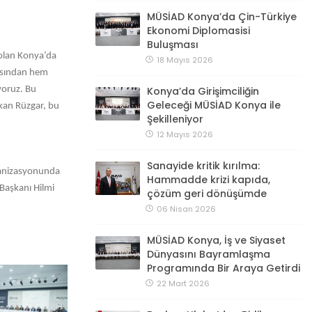
MÜSİAD Konya’da Çin-Türkiye
Ekonomi Diplomasisi
Buluşması
olan Konya’da
18 Mayıs 2026
çısından hem
yoruz. Bu
Konya’da Girişimciliğin
Geleceği MÜSİAD Konya ile
şkan Rüzgar, bu
Şekilleniyor
12 Mayıs 2026
Sanayide kritik kırılma:
rganizasyonunda
Hammadde krizi kapıda,
 Başkanı Hilmi
çözüm geri dönüşümde
06 Nisan 2026
MÜSİAD Konya, İş ve Siyaset
Dünyasını Bayramlaşma
Programında Bir Araya Getirdi
22 Mart 2026