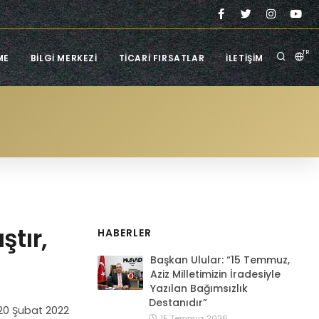
TR
ME
BILGI MERKEZI
TICARI FIRSATLAR
İLETIŞIM
ştır,
HABERLER
Başkan Ulular: “15 Temmuz,
Aziz Milletimizin İradesiyle
Yazılan Bağımsızlık
Destanıdır”
20 Şubat 2022
15 Temmuz 2026