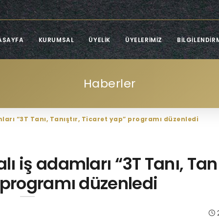
ASAYFA
KURUMSAL
ÜYELIK
ÜYELERIMIZ
BILGILENDIR
Haberler
arı “3T Tanı, Tanıştır, Ticaret yap” programı düzenledi
 iş adamları “3T Tanı, Tanı
 programı düzenledi