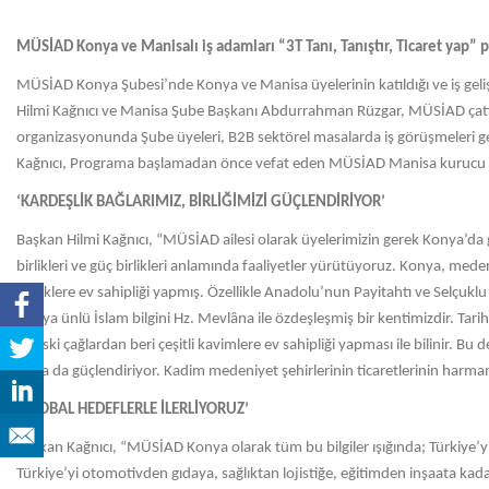
MÜSİAD Konya ve Manisalı iş adamları “3T Tanı, Tanıştır, Ticaret yap”
MÜSİAD Konya Şubesi’nde Konya ve Manisa üyelerinin katıldığı ve iş geliş
Hilmi Kağnıcı ve Manisa Şube Başkanı Abdurrahman Rüzgar, MÜSİAD çatısı a
organizasyonunda Şube üyeleri, B2B sektörel masalarda iş görüşmeleri g
Kağnıcı, Programa başlamadan önce vefat eden MÜSİAD Manisa kurucu Başk
‘KARDEŞLİK BAĞLARIMIZ, BİRLİĞİMİZİ GÜÇLENDİRİYOR’
Başkan Hilmi Kağnıcı, “MÜSİAD ailesi olarak üyelerimizin gerek Konya’da g
birlikleri ve güç birlikleri anlamında faaliyetler yürütüyoruz. Konya, med
meliklere ev sahipliği yapmış. Özellikle Anadolu’nun Payitahtı ve Selçuk
Konya ünlü İslam bilgini Hz. Mevlâna ile özdeşleşmiş bir kentimizdir. Tari
ve eski çağlardan beri çeşitli kavimlere ev sahipliği yapması ile bilinir. Bu d
daha da güçlendiriyor. Kadim medeniyet şehirlerinin ticaretlerinin harmanl
‘GLOBAL HEDEFLERLE İLERLİYORUZ’
Başkan Kağnıcı, “MÜSİAD Konya olarak tüm bu bilgiler ışığında; Türkiye’yi 
Türkiye’yi otomotivden gıdaya, sağlıktan lojistiğe, eğitimden inşaata kada