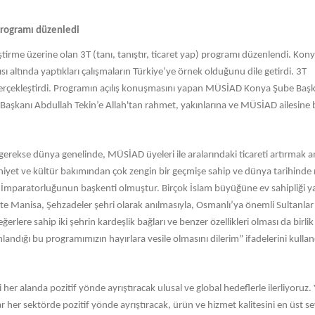
 programı düzenledi
tirme üzerine olan 3T (tanı, tanıştır, ticaret yap) programı düzenlendi. Kon
ltında yaptıkları çalışmaların Türkiye’ye örnek olduğunu dile getirdi. 3T
erçekleştirdi. Programın açılış konuşmasını yapan MÜSİAD Konya Şube Başk
anı Abdullah Tekin’e Allah'tan rahmet, yakınlarına ve MÜSİAD ailesine baş
erekse dünya genelinde, MÜSİAD üyeleri ile aralarındaki ticareti artırmak a
eniyet ve kültür bakımından çok zengin bir geçmişe sahip ve dünya tarihinde 
lu İmparatorluğunun başkenti olmuştur. Birçok İslam büyüğüne ev sahipliği 
hte Manisa, Şehzadeler şehri olarak anılmasıyla, Osmanlı’ya önemli Sultanlar 
eğerlere sahip iki şehrin kardeşlik bağları ve benzer özellikleri olması da birli
andığı bu programımızın hayırlara vesile olmasını dilerim” ifadelerini kullan
her alanda pozitif yönde ayrıştıracak ulusal ve global hedeflerle ilerliyoruz
r her sektörde pozitif yönde ayrıştıracak, ürün ve hizmet kalitesini en üst s