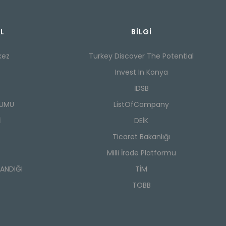
L
BILGI
kez
Turkey Discover The Potential
Invest In Konya
İDSB
RUMU
ListOfCompany
İ
DEİK
Ticaret Bakanlığı
Milli İrade Platformu
SANDIĞI
TİM
TOBB