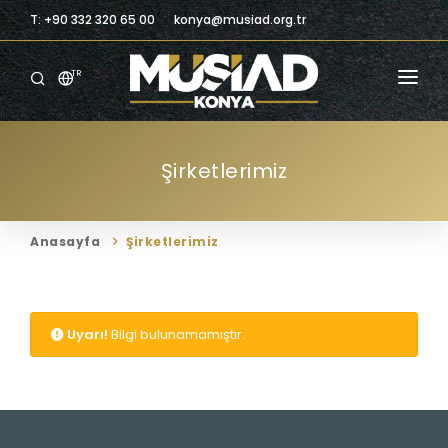
T: +90 332 320 65 00
konya@musiad.org.tr
TR
ANASAYFA
Şirketlerimiz
KURUMSAL
ÜYELIK
Anasayfa
Şirketlerimiz
ÜYELERIMIZ
BILGILENDIRME
Uyarı!
Bilgi bulunamamıştır.
BILGI MERKEZI
TICARI FIRSATLAR
İLETIŞIM