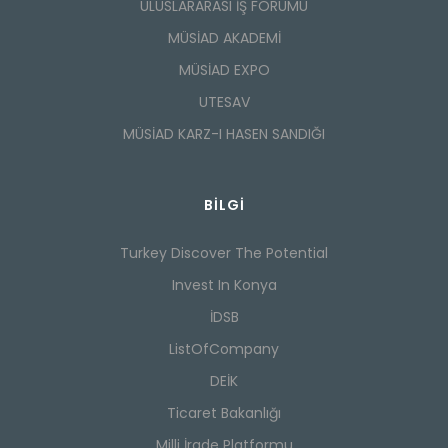
ULUSLARARASI İŞ FORUMU
MÜSİAD AKADEMİ
MÜSİAD EXPO
UTESAV
MÜSİAD KARZ-I HASEN SANDIĞI
BILGI
Turkey Discover The Potential
Invest In Konya
İDSB
ListOfCompany
DEİK
Ticaret Bakanlığı
Milli İrade Platformu