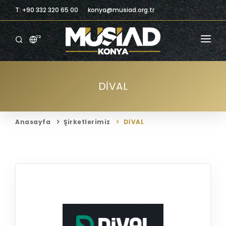
T: +90 332 320 65 00
konya@musiad.org.tr
TR
ANASAYFA
DİVAL
KURUMSAL
ÜYELIK
Anasayfa
Şirketlerimiz
DİVAL
ÜYELERIMIZ
BILGILENDIRME
BILGI MERKEZI
TICARI FIRSATLAR
İLETIŞIM