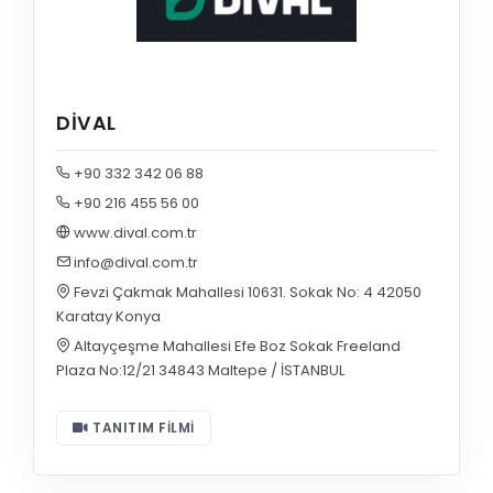
DİVAL
+90 332 342 06 88
+90 216 455 56 00
www.dival.com.tr
info@dival.com.tr
Fevzi Çakmak Mahallesi 10631. Sokak No: 4 42050
Karatay Konya
Altayçeşme Mahallesi Efe Boz Sokak Freeland
Plaza No:12/21 34843 Maltepe / İSTANBUL
TANITIM FILMI