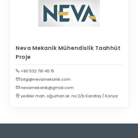
Neva Mekanik Mühendislik Taahhüt
Proje
+90 532 791 45 15
bilgi@nevamekanik.com
nevamekanik@gmail.com
yediler mah. oğuzhan sk. no:2/b Karatay / Konya