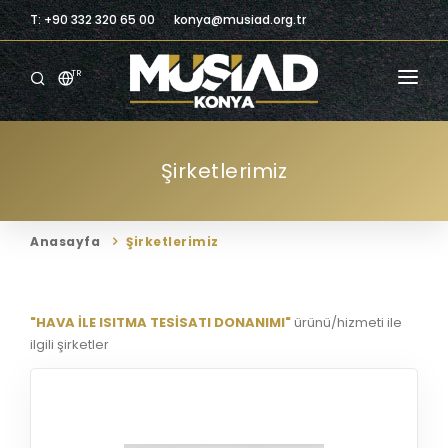
T: +90 332 320 65 00
konya@musiad.org.tr
TR
ANASAYFA
Şirketlerimiz
KURUMSAL
ÜYELIK
Anasayfa
Şirketlerimiz
ÜYELERIMIZ
BILGILENDIRME
"HAVA İLE ISITMA TESİSATI DONANIMI"
ürünü/hizmeti ile
ilgili şirketler
BILGI MERKEZI
TICARI FIRSATLAR
İLETIŞIM