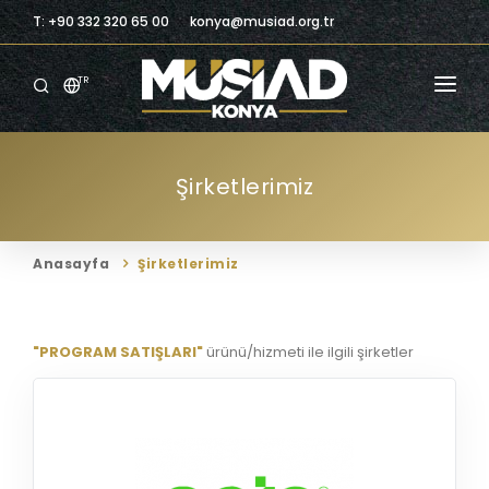
T: +90 332 320 65 00
konya@musiad.org.tr
TR
ANASAYFA
Şirketlerimiz
KURUMSAL
ÜYELIK
Anasayfa
Şirketlerimiz
ÜYELERIMIZ
BILGILENDIRME
"PROGRAM SATIŞLARI"
ürünü/hizmeti ile ilgili şirketler
BILGI MERKEZI
TICARI FIRSATLAR
İLETIŞIM