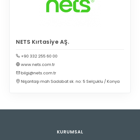
NETS Kırtasiye AŞ.
+90 332 255 60 00
www.nets.com.tr
bilgi@nets.com.tr
Nişantaşı mah Sadabat sk. no: 5 Selçuklu / Konya
KURUMSAL