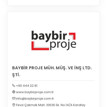
BAYBİR PROJE MÜH. MÜŞ. VE İNŞ LTD.
ŞTİ.
+90 444 22 91
www.baybirproje.com.tr
info@baybirproje.com.tr
Fevzi Çakmak Mah. 10636 Sk. No:14/A Karatay