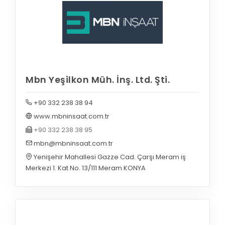
Mbn Yeşilkon Müh. İnş. Ltd. Şti.
+90 332 238 38 94
www.mbninsaat.com.tr
+90 332 238 38 95
mbn@mbninsaat.com.tr
Yenişehir Mahallesi Gazze Cad. Çarşı Meram iş
Merkezi 1. Kat No. 13/111 Meram KONYA