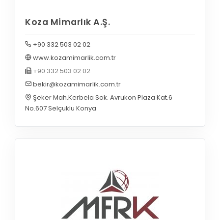
Koza Mimarlık A.Ş.
+90 332 503 02 02
www.kozamimarlik.com.tr
+90 332 503 02 02
bekir@kozamimarlik.com.tr
Şeker Mah.Kerbela Sok. Avrukon Plaza Kat.6
No.607 Selçuklu Konya