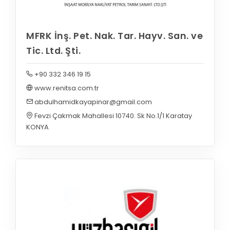
MFRK İnş. Pet. Nak. Tar. Hayv. San. ve
Tic. Ltd. Şti.
+90 332 346 19 15
www.renitsa.com.tr
abdulhamidkayapinar@gmail.com
Fevzi Çakmak Mahallesi 10740. Sk No.1/1 Karatay
KONYA