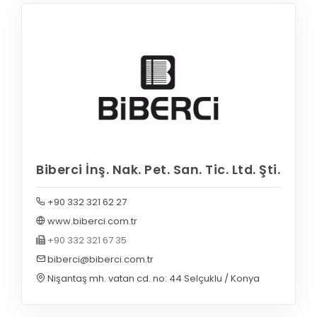
Biberci İnş. Nak. Pet. San. Tic. Ltd. Şti.
+90 332 321 62 27
www.biberci.com.tr
+90 332 321 67 35
biberci@biberci.com.tr
Nişantaş mh. vatan cd. no: 44 Selçuklu / Konya