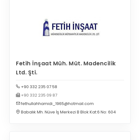
Fetih İnşaat Müh. Müt. Madencilik
Ltd. Şti.
+90 332 235 07 58
+90 332 235 09 87
fethullahhamidi_1965@hotmail.com
Babalık Mh. Nüve İş Merkezi B Blok Kat:6 No: 604