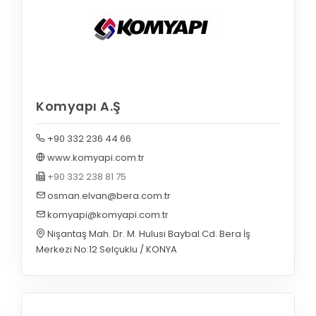
Komyapı A.Ş
+90 332 236 44 66
www.komyapi.com.tr
+90 332 238 81 75
osman.elvan@bera.com.tr
komyapi@komyapi.com.tr
Nişantaş Mah. Dr. M. Hulusi Baybal Cd. Bera İş
Merkezi No:12 Selçuklu / KONYA