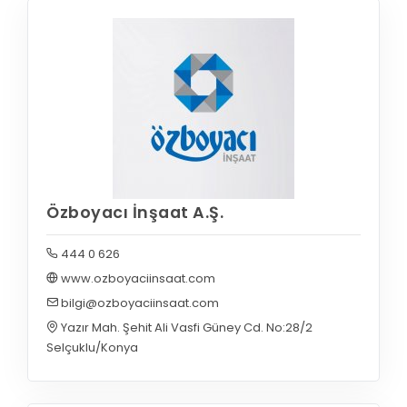
Özboyacı İnşaat A.Ş.
444 0 626
www.ozboyaciinsaat.com
bilgi@ozboyaciinsaat.com
Yazır Mah. Şehit Ali Vasfi Güney Cd. No:28/2
Selçuklu/Konya