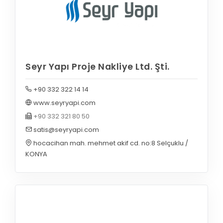
Seyr Yapı Proje Nakliye Ltd. Şti.
+90 332 322 14 14
www.seyryapi.com
+90 332 321 80 50
satis@seyryapi.com
hocacihan mah. mehmet akif cd. no:8 Selçuklu /
KONYA