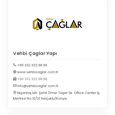
Vehbi Çaglar Yapı
+90 332 322 98 99
www.vehbicaglar.com.tr
+90 332 322 98 99
info@vehbicaglar.com.tr
Nişantaş Mh. Şehit Ömer Taşer Sk. Office Center İş
Merkezi No:10/21 Selçuklu/Konya