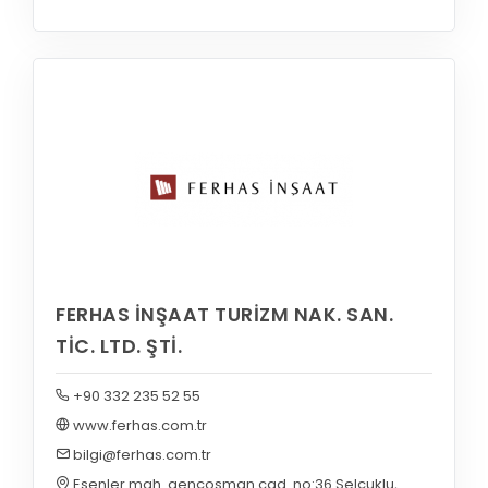
FERHAS İNŞAAT TURİZM NAK. SAN.
TİC. LTD. ŞTİ.
+90 332 235 52 55
www.ferhas.com.tr
bilgi@ferhas.com.tr
Esenler mah. gençosman cad. no:36 Selçuklu,