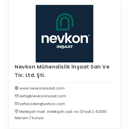
Nevkon Mühendislik İnşaat San Ve
Tic. Ltd. Şti.
www.nevkoninsaat.com
sefa@nevkoninsaat.com
sefaozden@yahoo.com
Melikşah mah. melikşah cad. no:121 kat:2 42090
Meram / Konya