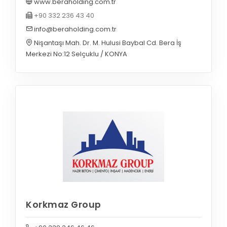
www.beraholding.com.tr
+90 332 236 43 40
info@beraholding.com.tr
Nişantaşı Mah. Dr. M. Hulusi Baybal Cd. Bera İş
Merkezi No:12 Selçuklu / KONYA
Korkmaz Group