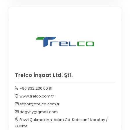
Trelco İnşaat Ltd. Şti.
+90 332 230 00 81
www.trelco.com.tr
export@trelco.com.tr
dagyhy@gmail.com
Fevzi Çakmak Mh. Aslım Cd. Kobisan 1 Karatay /
KONYA