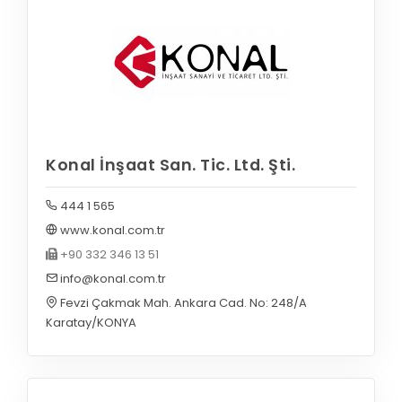
Konal İnşaat San. Tic. Ltd. Şti.
444 1 565
www.konal.com.tr
+90 332 346 13 51
info@konal.com.tr
Fevzi Çakmak Mah. Ankara Cad. No: 248/A
Karatay/KONYA