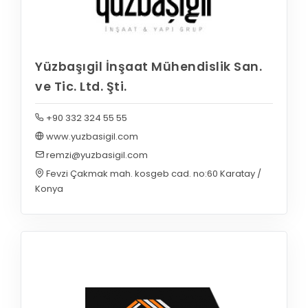
Yüzbaşıgil İnşaat Mühendislik San.
ve Tic. Ltd. Şti.
+90 332 324 55 55
www.yuzbasigil.com
remzi@yuzbasigil.com
Fevzi Çakmak mah. kosgeb cad. no:60 Karatay /
Konya