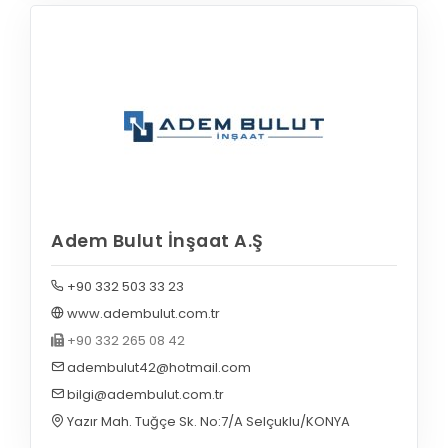
Adem Bulut İnşaat A.Ş
+90 332 503 33 23
www.adembulut.com.tr
+90 332 265 08 42
adembulut42@hotmail.com
bilgi@adembulut.com.tr
Yazır Mah. Tuğçe Sk. No:7/A Selçuklu/KONYA