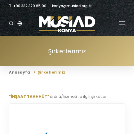
T: +90 332 320 65 00
konya@musiad.org.tr
TR
ANASAYFA
Şirketlerimiz
KURUMSAL
ÜYELIK
Anasayfa
Şirketlerimiz
ÜYELERIMIZ
BILGILENDIRME
"İNŞAAT TAAHHÜT"
ürünü/hizmeti ile ilgili şirketler
BILGI MERKEZI
TICARI FIRSATLAR
İLETIŞIM