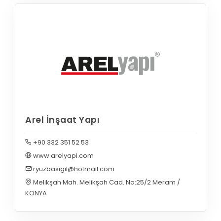
Arel İnşaat Yapı
+90 332 351 52 53
www.arelyapi.com
ryuzbasigil@hotmail.com
Melikşah Mah. Melikşah Cad. No:25/2 Meram /
KONYA