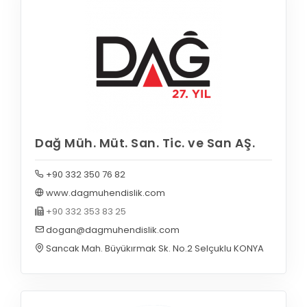
Dağ Müh. Müt. San. Tic. ve San AŞ.
+90 332 350 76 82
www.dagmuhendislik.com
+90 332 353 83 25
dogan@dagmuhendislik.com
Sancak Mah. Büyükırmak Sk. No.2 Selçuklu KONYA