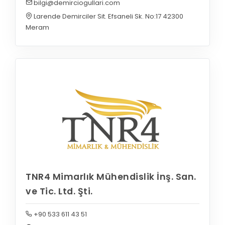
bilgi@demirciogullari.com
Larende Demirciler Sit. Efsaneli Sk. No:17 42300
Meram
TNR4 Mimarlık Mühendislik İnş. San.
ve Tic. Ltd. Şti.
+90 533 611 43 51