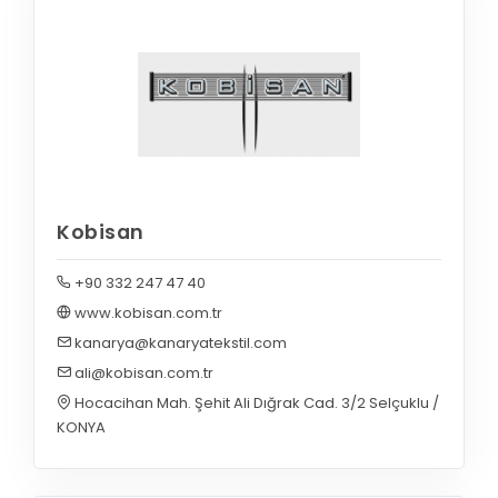
Kobisan
+90 332 247 47 40
www.kobisan.com.tr
kanarya@kanaryatekstil.com
ali@kobisan.com.tr
Hocacihan Mah. Şehit Ali Dığrak Cad. 3/2 Selçuklu /
KONYA