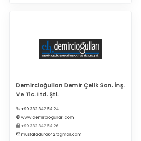
Demircioğulları Demir Çelik San. İnş.
Ve Tic. Ltd. Şti.
+90 332 342 54 24
www.demirciogullari.com
+90 332 342 54 26
mustafadurak42@gmail.com