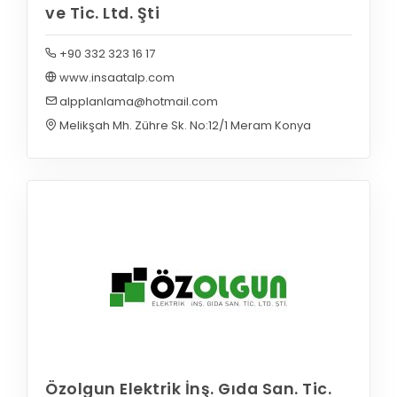
ve Tic. Ltd. Şti
+90 332 323 16 17
www.insaatalp.com
alpplanlama@hotmail.com
Melikşah Mh. Zühre Sk. No:12/1 Meram Konya
Özolgun Elektrik İnş. Gıda San. Tic.