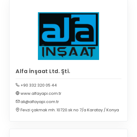
Alfa İnşaat Ltd. Şti.
+90 332 320 05 44
www.alfayapi.com.tr
ali@alfayapi.com.tr
Fevzi çakmak mh. 10720.sk no 7/a Karatay / Konya