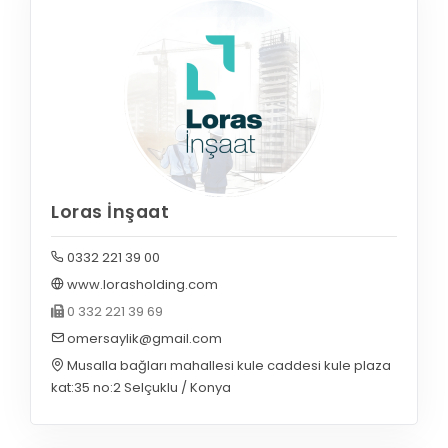
Loras İnşaat
0332 221 39 00
www.lorasholding.com
0 332 221 39 69
omersaylik@gmail.com
Musalla bağları mahallesi kule caddesi kule plaza
kat:35 no:2 Selçuklu / Konya