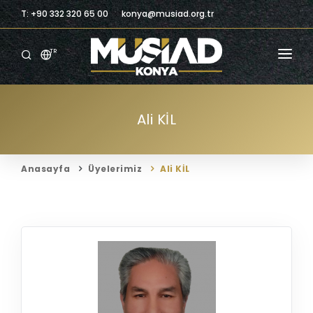
T: +90 332 320 65 00
konya@musiad.org.tr
TR
ANASAYFA
Ali KİL
KURUMSAL
ÜYELIK
Anasayfa
Üyelerimiz
Ali KİL
ÜYELERIMIZ
BILGILENDIRME
BILGI MERKEZI
TICARI FIRSATLAR
İLETIŞIM