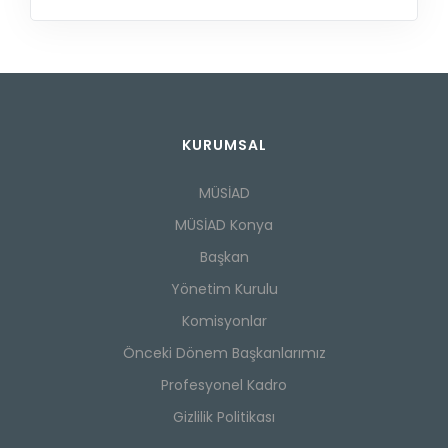
KURUMSAL
MÜSİAD
MÜSİAD Konya
Başkan
Yönetim Kurulu
Komisyonlar
Önceki Dönem Başkanlarımız
Profesyonel Kadro
Gizlilik Politikası