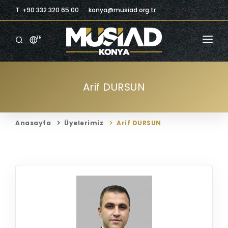
T: +90 332 320 65 00
konya@musiad.org.tr
TR
ANASAYFA
Arif DURSUN
KURUMSAL
ÜYELIK
Anasayfa
Üyelerimiz
Arif DURSUN
ÜYELERIMIZ
BILGILENDIRME
BILGI MERKEZI
TICARI FIRSATLAR
İLETIŞIM