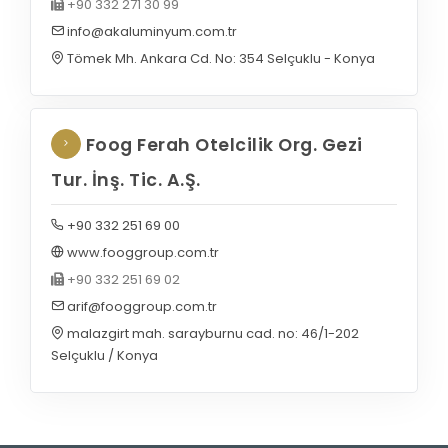
+90 332 271 30 99
info@akaluminyum.com.tr
Tömek Mh. Ankara Cd. No: 354 Selçuklu - Konya
Foog Ferah Otelcilik Org. Gezi
Tur. İnş. Tic. A.Ş.
+90 332 251 69 00
www.fooggroup.com.tr
+90 332 251 69 02
arif@fooggroup.com.tr
malazgirt mah. sarayburnu cad. no: 46/1-202
Selçuklu / Konya