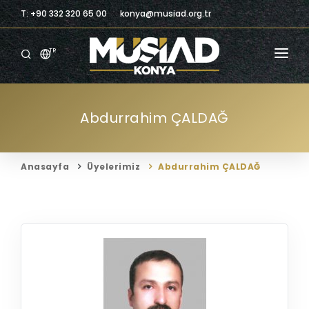
T: +90 332 320 65 00
konya@musiad.org.tr
TR
ANASAYFA
Abdurrahim ÇALDAĞ
KURUMSAL
ÜYELIK
Anasayfa
Üyelerimiz
Abdurrahim ÇALDAĞ
ÜYELERIMIZ
BILGILENDIRME
BILGI MERKEZI
TICARI FIRSATLAR
İLETIŞIM