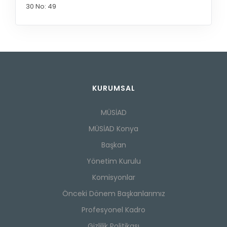
30 No: 49
KURUMSAL
MÜSİAD
MÜSİAD Konya
Başkan
Yönetim Kurulu
Komisyonlar
Önceki Dönem Başkanlarımız
Profesyonel Kadro
Gizlilik Politikası