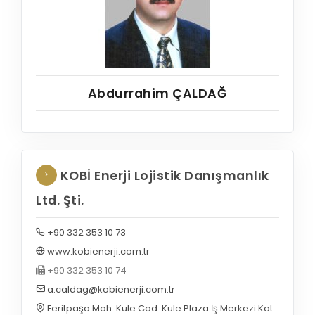
Abdurrahim ÇALDAĞ
KOBİ Enerji Lojistik Danışmanlık
Ltd. Şti.
+90 332 353 10 73
www.kobienerji.com.tr
+90 332 353 10 74
a.caldag@kobienerji.com.tr
Feritpaşa Mah. Kule Cad. Kule Plaza İş Merkezi Kat: