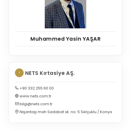
Muhammed Yasin YAŞAR
NETS Kırtasiye AŞ.
+90 332 255 60 00
www.nets.com.tr
bilgi@nets.com.tr
Nişantaşı mah Sadabat sk. no: 5 Selçuklu / Konya