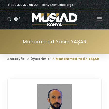
T: +90 332 320 65 00
konya@musiad.org.tr
TR
ANASAYFA
Muhammed Yasin YAŞAR
KURUMSAL
ÜYELIK
Anasayfa
Üyelerimiz
Muhammed Yasin YAŞAR
ÜYELERIMIZ
BILGILENDIRME
BILGI MERKEZI
TICARI FIRSATLAR
İLETIŞIM