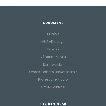
KURUMSAL
MÜSİAD
MÜSİAD Konya
Başkan
Yönetim Kurulu
Komisyonlar
Önceki Dönem Başkanlarımız
Profesyonel Kadro
Gizlilik Politikası
BILGILENDIRME