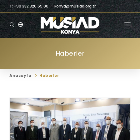
T: +90 332 320 65 00
konya@musiad.org.tr
TR
ANASAYFA
Haberler
KURUMSAL
ÜYELIK
Anasayfa
Haberler
ÜYELERIMIZ
BILGILENDIRME
BILGI MERKEZI
TICARI FIRSATLAR
İLETIŞIM