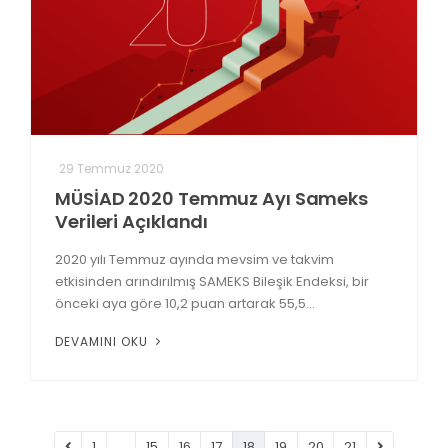
29 Temmuz 2020
MÜSİAD 2020 Temmuz Ayı Sameks
Verileri Açıklandı
2020 yılı Temmuz ayında mevsim ve takvim
etkisinden arındırılmış SAMEKS Bileşik Endeksi, bir
önceki aya göre 10,2 puan artarak 55,5...
DEVAMINI OKU
1
...
15
16
17
18
19
20
21